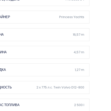
АЙНЕР
Princess Yachts
НА
16,57 m
ИНА
4,57 m
ДКА
1,27 m
НОСТЬ
2 x 775 л.с. Twin Volvo D12-800
АС ТОПЛИВА
2 500 l