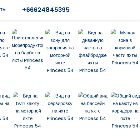
+66624845395
КТЫ