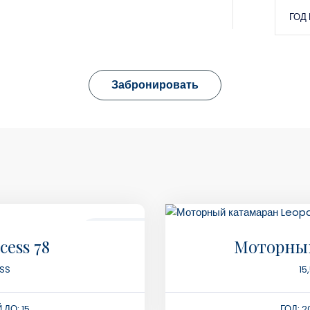
ГОД
Забронировать
275000฿
cess 78
Моторный
8 ЧАСОВ
ESS
15
ДО: 15
ГОД: 2