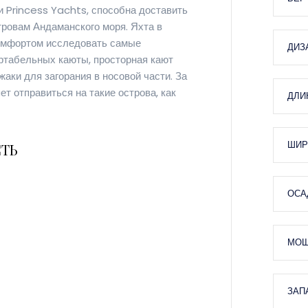
и Princess Yachts, способна доставить
ровам Андаманского моря. Яхта в
 комфортом исследовать самые
ДИЗ
ртабельных каюты, просторная кают
аки для загорания в носовой части. За
ет отправиться на такие острова, как
ДЛИ
ШИР
ТЬ
ОСА
МОЩ
ЗАП